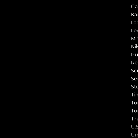
Ga
Ka
La
Lev
Mi
Ni
P
Re
Sc
Se
St
Ti
To
To
Tr
U.
Un