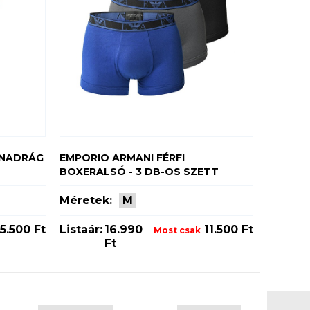
ŐNADRÁG
EMPORIO ARMANI FÉRFI
BOXERALSÓ - 3 DB-OS SZETT
Méretek:
M
5.500 Ft
Listaár:
16.990
11.500 Ft
Most csak
Ft