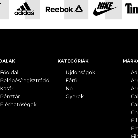
DALAK
KATEGÓRIÁK
MÁRK
Főoldal
Újdonságok
Ad
Belépés/regisztráció
Férfi
Ar
Kosár
Női
Ar
Pénztár
Gyerek
Cal
Elérhetőségek
Ca
Ch
El
Em
Fil