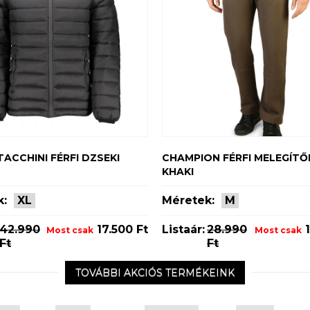
TACCHINI FÉRFI DZSEKI
CHAMPION FÉRFI MELEGÍT
KHAKI
k:
XL
Méretek:
M
42.990
17.500 Ft
Listaár:
28.990
1
Most csak
Most csak
Ft
Ft
TOVÁBBI AKCIÓS TERMÉKEINK