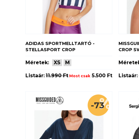
ADIDAS SPORTMELLTARTÓ -
MISSGUI
STELLASPORT CROP
CROP S
Méretek:
XS
M
Mérete
Listaár:
11.990 Ft
5.500 Ft
Listaár:
Most csak
-73