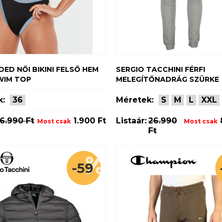
DED NŐI BIKINI FELSŐ HEM
SERGIO TACCHINI FÉRFI
WIM TOP
MELEGÍTŐNADRÁG SZÜRKE
k:
36
Méretek:
S
M
L
XXL
6.990 Ft
1.900 Ft
Listaár:
26.990
Most csak
Most csak
Ft
-59