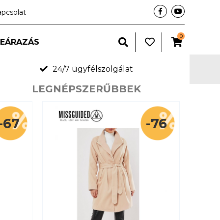
apcsolat
0
LEÁRAZÁS
24/7 ügyfélszolgálat
LEGNÉP­SZERŰBBEK
-67
-76