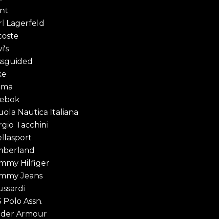
nt
rl Lagerfeld
coste
i's
ssguided
ke
uma
ebok
uola Nautica Italiana
rgio Tacchini
ellasport
mberland
mmy Hilfiger
mmy Jeans
ussardi
S Polo Assn.
der Armour