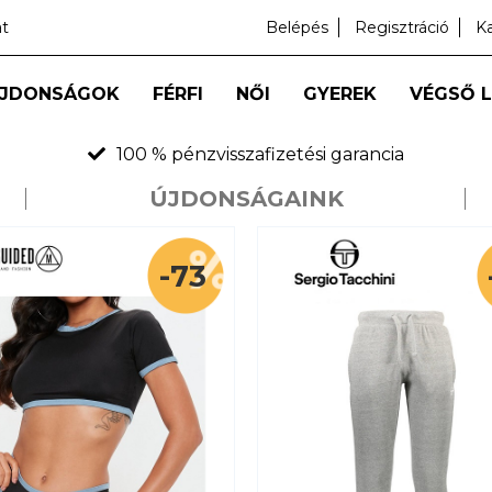
at
Belépés
Regisztráció
K
JDONSÁGOK
FÉRFI
NŐI
GYEREK
VÉGSŐ 
100 % pénzvisszafizetési garancia
ÚJDON­SÁGAINK
-73