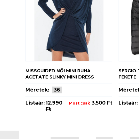
MISSGUIDED NŐI MINI RUHA
SERGIO 
ACETATE SLINKY MINI DRESS
FEKETE
Méretek:
36
Mérete
Listaár:
12.990
3.500 Ft
Listaár:
Most csak
Ft