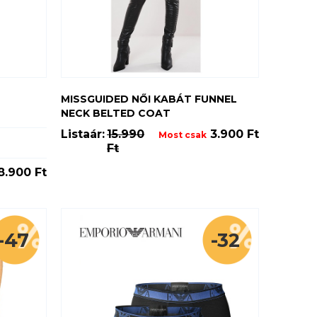
MISSGUIDED NŐI KABÁT FUNNEL
NECK BELTED COAT
Listaár:
15.990
3.900 Ft
Most csak
Ft
8.900 Ft
-47
-32