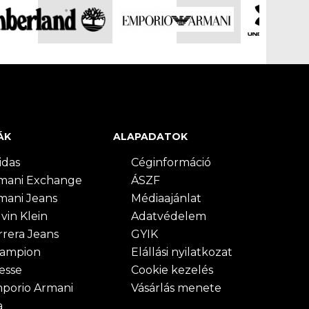
ÁK
ALAPADATOK
idas
Céginformáció
mani Exchange
ÁSZF
mani Jeans
Médiaajánlat
vin Klein
Adatvédelem
rrera Jeans
GYIK
ampion
Elállási nyilatkozat
lesse
Cookie kezelés
porio Armani
Vásárlás menete
a