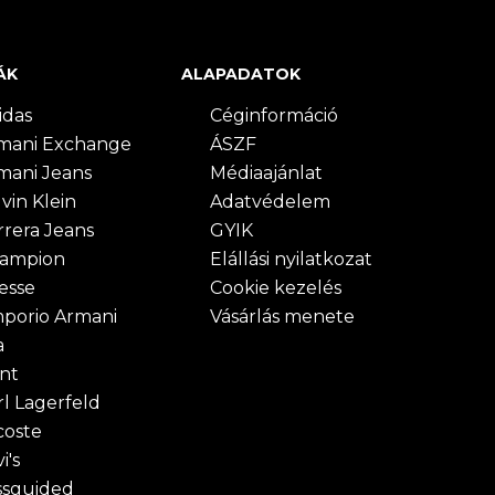
ÁK
ALAPADATOK
idas
Céginformáció
mani Exchange
ÁSZF
mani Jeans
Médiaajánlat
vin Klein
Adatvédelem
rrera Jeans
GYIK
ampion
Elállási nyilatkozat
lesse
Cookie kezelés
porio Armani
Vásárlás menete
a
nt
rl Lagerfeld
coste
i's
ssguided