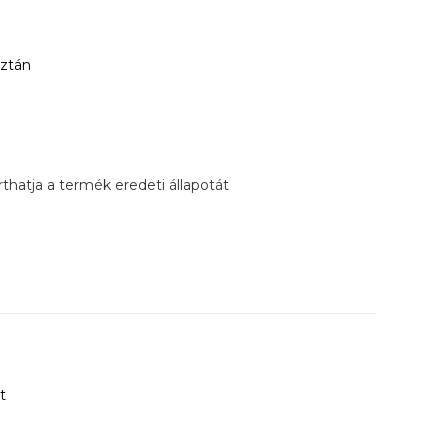
sztán
hatja a termék eredeti állapotát
t