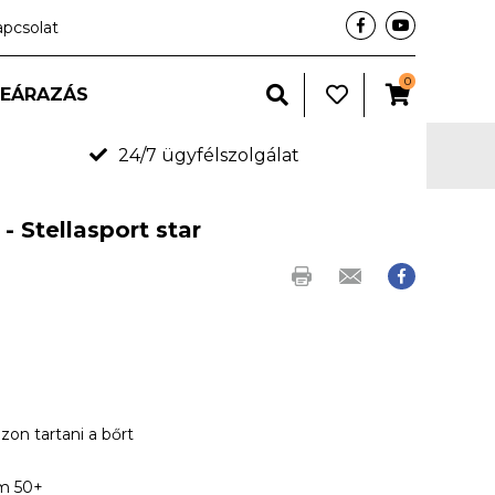
apcsolat
0
LEÁRAZÁS
24/7 ügyfélszolgálat
- Stellasport star
zon tartani a bőrt
em 50+