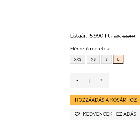
Listaár:
15.990 Ft
(nettó
12.591 Ft
)
Elérhető méretek:
XXS
XS
S
L
-
+
HOZZÁADÁS A KOSÁRHOZ
KEDVENCEKHEZ ADÁS