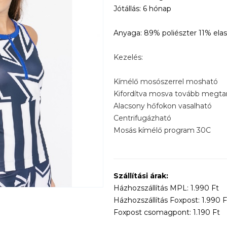
Jótállás: 6 hónap
Anyaga: 89% poliészter 11% ela
Kezelés:
Kímélő mosószerrel mosható
Kifordítva mosva tovább megtart
Alacsony hőfokon vasalható
Centrifugázható
Mosás kímélő program 30C
Szállítási árak:
Házhozszállítás MPL: 1.990 Ft
Házhozszállítás Foxpost: 1.990 F
Foxpost csomagpont: 1.190 Ft