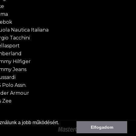
ke
uma
ebok
uola Nautica Italiana
rgio Tacchini
ellasport
mberland
mmy Hilfiger
mmy Jeans
ussardi
S Polo Assn.
der Armour
s Zee
ználunk a jobb működésért.
Elfogadom