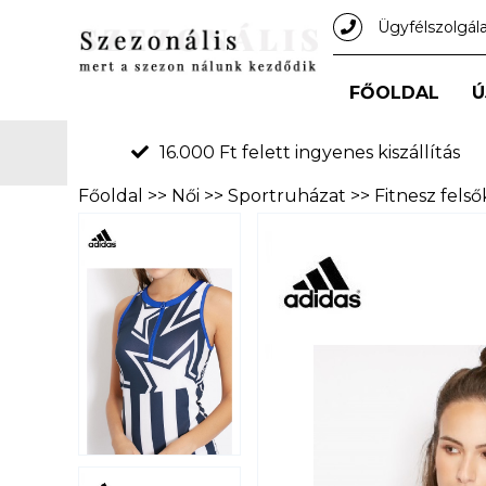
Ügyfélszolgál
FŐOLDAL
Ú
16.000 Ft felett ingyenes kiszállítás
Főoldal
>>
Női
>>
Sportruházat
>>
Fitnesz felső