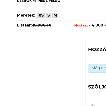
REEBOK FITNESZ FELSŐ
Méretek:
XS
S
M
Listaár:
19.990 Ft
4.900 
Most csak
HOZZÁ
Még nin
SZÓLJ