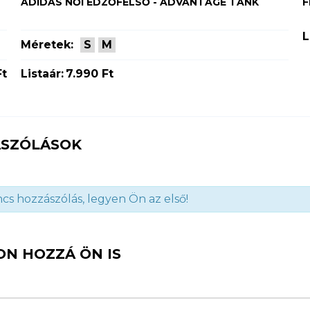
ADIDAS NŐI EDZŐFELSŐ - ADVANTAGE TANK
F
L
Méretek:
S
M
Ft
Listaár:
7.990 Ft
SZÓLÁSOK
cs hozzászólás, legyen Ön az első!
ON HOZZÁ ÖN IS