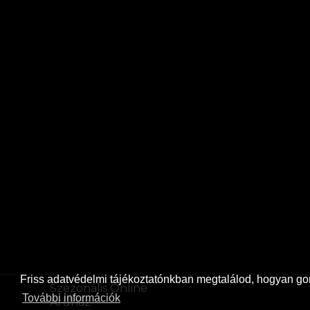
Friss
adatvédelmi tájékoztatónkban
megtalálod, hogyan gon
Szezonális Online
További információk
Áruház