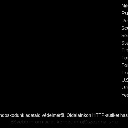
Ni
P
Re
Sc
Se
St
Ti
To
To
Tr
U.
Un
Ye
doskodunk adataid védelméről. Oldalainkon HTTP-sütiket has
Bővebb információt kérhet:
info@szezonalis.hu