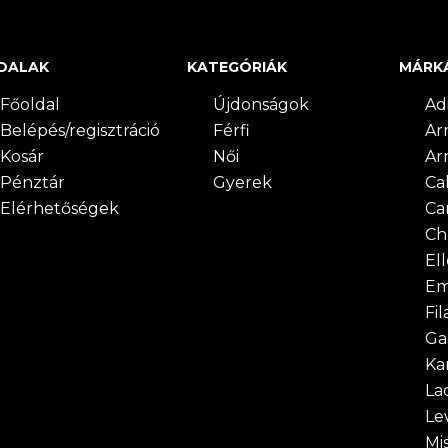
DALAK
KATEGÓRIÁK
MÁRK
Főoldal
Újdonságok
Ad
Belépés/regisztráció
Férfi
Ar
Kosár
Női
Ar
Pénztár
Gyerek
Cal
Elérhetőségek
Ca
Ch
El
Em
Fil
Ga
Ka
La
Lev
Mi