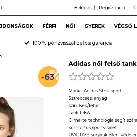
at
Belépés
Regisztráció
K
JDONSÁGOK
FÉRFI
NŐI
GYEREK
VÉGSŐ 
100 % pénzvisszafizetési garancia
k
Adidas női felső tank 
-63
Márka: Adidas Stellasport
Sztreccses, anyag
szín: Kék/fehér
Tank felső
Climalite technológia segít szára
komfortos sportviselet
UVA, UVB sugarak elleni védel