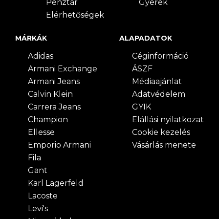
Pénztár
Gyerek
Elérhetőségek
MÁRKÁK
ALAPADATOK
Adidas
Céginformáció
Armani Exchange
ÁSZF
Armani Jeans
Médiaajánlat
Calvin Klein
Adatvédelem
Carrera Jeans
GYIK
Champion
Elállási nyilatkozat
Ellesse
Cookie kezelés
Emporio Armani
Vásárlás menete
Fila
Gant
Karl Lagerfeld
Lacoste
Levi's