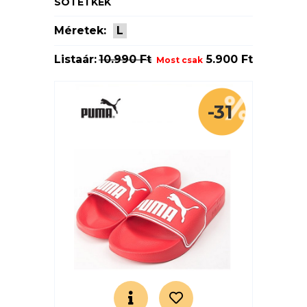
SÖTÉTKÉK
Méretek:
L
Listaár:
10.990 Ft
5.900 Ft
Most csak
-31