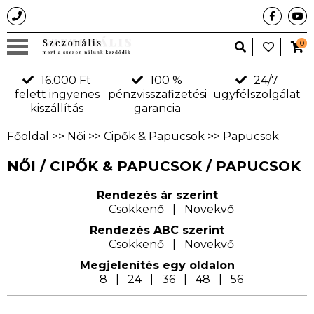
0
16.000 Ft
100 %
24/7
felett ingyenes
pénzvisszafizetési
ügyfélszolgálat
kiszállítás
garancia
Főoldal
>>
Női
>>
Cipők & Papucsok
>>
Papucsok
NŐI / CIPŐK & PAPUCSOK / PAPUCSOK
Rendezés ár szerint
Csökkenő
|
Növekvő
Rendezés ABC szerint
Csökkenő
|
Növekvő
Megjelení­tés egy oldalon
8
|
24
|
36
|
48
|
56