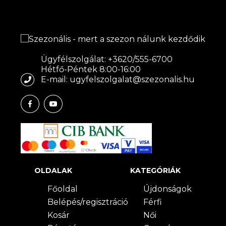
Ügyfélszolgálat: +3620/555-6700
Hétfő-Péntek 8:00-16:00
E-mail: ugyfelszolgalat@szezonalis.hu
OLDALAK
KATEGÓRIÁK
Főoldal
Újdonságok
Belépés/regisztráció
Férfi
Kosár
Női