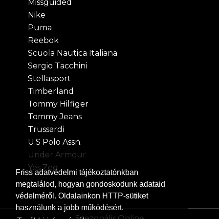
Missguided
Nike
Puma
Reebok
Scuola Nautica Italiana
Sergio Tacchini
Stellasport
Timberland
Tommy Hilfiger
Tommy Jeans
Trussardi
U.S Polo Assn.
Under Armour
Yes Zee
Friss
adatvédelmi tájékoztatónkban
megtalálod, hogyan gondoskodunk adataid
védelméről. Oldalainkon HTTP-sütiket
használunk a jobb működésért.
Szezonális Online