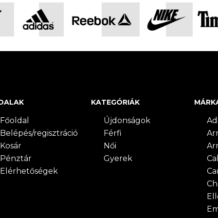
DALAK
KATEGÓRIÁK
MÁRK
Főoldal
Újdonságok
Ad
Belépés/regisztráció
Férfi
Ar
Kosár
Női
Ar
Pénztár
Gyerek
Cal
Elérhetőségek
Ca
Ch
El
Em