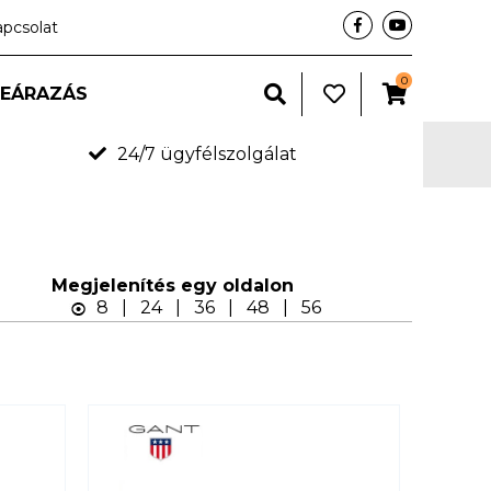
apcsolat
0
LEÁRAZÁS
24/7 ügyfélszolgálat
Megjelení­tés egy oldalon
8
|
24
|
36
|
48
|
56