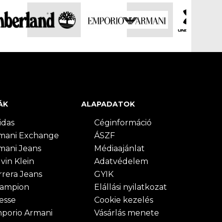
ÁK
ALAPADATOK
idas
Céginformáció
mani Exchange
ÁSZF
mani Jeans
Médiaajánlat
vin Klein
Adatvédelem
rrera Jeans
GYIK
ampion
Elállási nyilatkozat
lesse
Cookie kezelés
porio Armani
Vásárlás menete