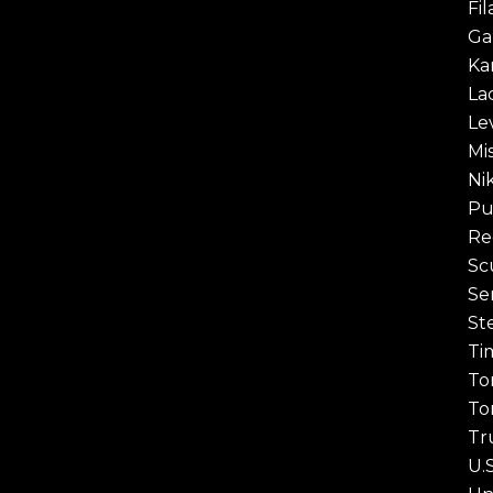
Fil
Ga
Ka
La
Lev
Mi
Ni
P
Re
Sc
Se
St
Ti
To
To
Tr
U.