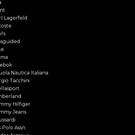
a
nt
rl Lagerfeld
coste
i's
ssguided
ke
uma
ebok
uola Nautica Italiana
rgio Tacchini
ellasport
mberland
mmy Hilfiger
mmy Jeans
ussardi
S Polo Assn.