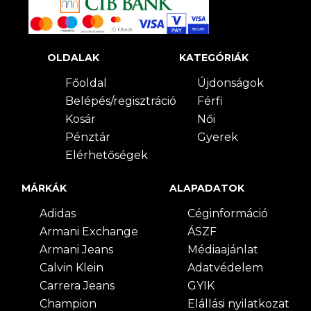
OLDALAK
KATEGÓRIÁK
Főoldal
Újdonságok
Belépés/regisztráció
Férfi
Kosár
Női
Pénztár
Gyerek
Elérhetőségek
MÁRKÁK
ALAPADATOK
Adidas
Céginformáció
Armani Exchange
ÁSZF
Armani Jeans
Médiaajánlat
Calvin Klein
Adatvédelem
Carrera Jeans
GYIK
Champion
Elállási nyilatkozat