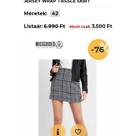
JERSEY WRAP TASSLE SKIRT
Méretek:
42
Listaár:
6.990 Ft
3.500 Ft
Most csak
-76