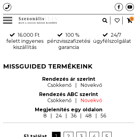
0
16.000 Ft
100 %
24/7
felett ingyenes
pénzvisszafizetési
ügyfélszolgálat
kiszállítás
garancia
MISSGUIDED TERMÉKEINK
Rendezés ár szerint
Csökkenő
|
Növekvő
Rendezés ABC szerint
Csökkenő
|
Növekvő
Megjelení­tés egy oldalon
8
|
24
|
36
|
48
|
56
51 találat
1
2
3
4
5