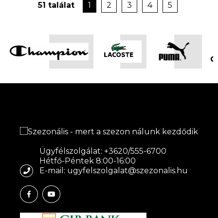
51 találat
1
2
3
4
5
Ügyfélszolgálat: +3620/555-6700
Hétfő-Péntek 8:00-16:00
E-mail: ugyfelszolgalat@szezonalis.hu