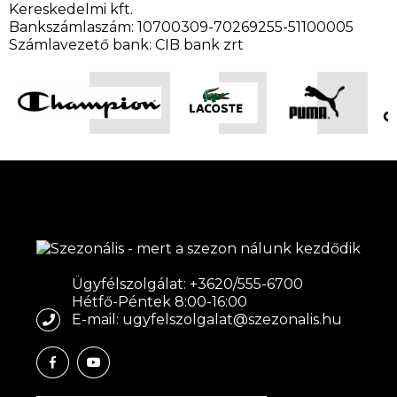
Kereskedelmi kft.
Bankszámlaszám: 10700309-70269255-51100005
Számlavezető bank: CIB bank zrt
Ügyfélszolgálat: +3620/555-6700
Hétfő-Péntek 8:00-16:00
E-mail: ugyfelszolgalat@szezonalis.hu