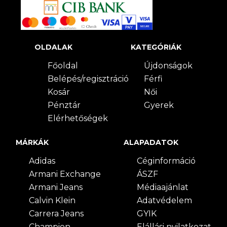
OLDALAK
KATEGÓRIÁK
Főoldal
Újdonságok
Belépés/regisztráció
Férfi
Kosár
Női
Pénztár
Gyerek
Elérhetőségek
MÁRKÁK
ALAPADATOK
Adidas
Céginformáció
Armani Exchange
ÁSZF
Armani Jeans
Médiaajánlat
Calvin Klein
Adatvédelem
Carrera Jeans
GYIK
Champion
Elállási nyilatkozat