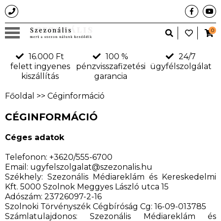
0
16.000 Ft
100 %
24/7
felett ingyenes
pénzvisszafizetési
ügyfélszolgálat
kiszállítás
garancia
Főoldal
>> Céginformáció
CÉGINFORMÁCIÓ
Céges adatok
Telefonon: +3620/555-6700
Email: ugyfelszolgalat@szezonalis.hu
Székhely: Szezonális Médiareklám és Kereskedelmi
Kft. 5000 Szolnok Meggyes László utca 15
Adószám: 23726097-2-16
Szolnoki Törvényszék Cégbíróság Cg: 16-09-013785
Számlatulajdonos: Szezonális Médiareklám és