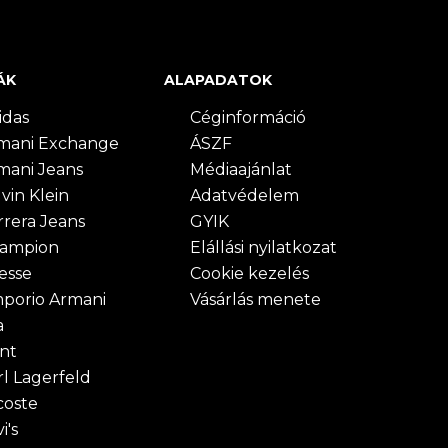
ÁK
ALAPADATOK
idas
Céginformáció
mani Exchange
ÁSZF
mani Jeans
Médiaajánlat
vin Klein
Adatvédelem
rrera Jeans
GYIK
ampion
Elállási nyilatkozat
lesse
Cookie kezelés
porio Armani
Vásárlás menete
a
nt
rl Lagerfeld
coste
i's