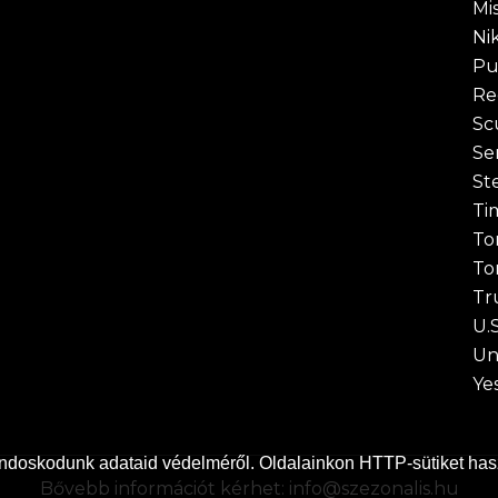
Mi
Ni
P
Re
Sc
Se
St
Ti
To
To
Tr
U.
Un
Ye
doskodunk adataid védelméről. Oldalainkon HTTP-sütiket has
Bővebb információt kérhet:
info@szezonalis.hu