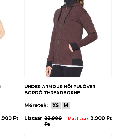
6
UNDER ARMOUR NŐI PULÓVER -
BORDÓ THREADBORNE
Méretek:
XS
M
.900 Ft
Listaár:
22.990
9.900 Ft
Most csak
Ft