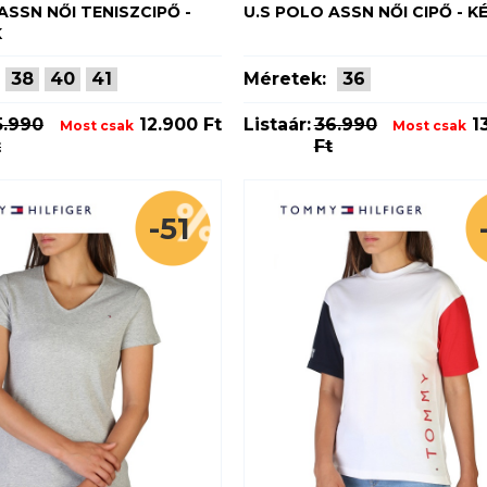
ASSN NŐI TENISZCIPŐ -
U.S POLO ASSN NŐI CIPŐ - K
K
38
40
41
Méretek:
36
5.990
12.900 Ft
Listaár:
36.990
13
Most csak
Most csak
t
Ft
-51