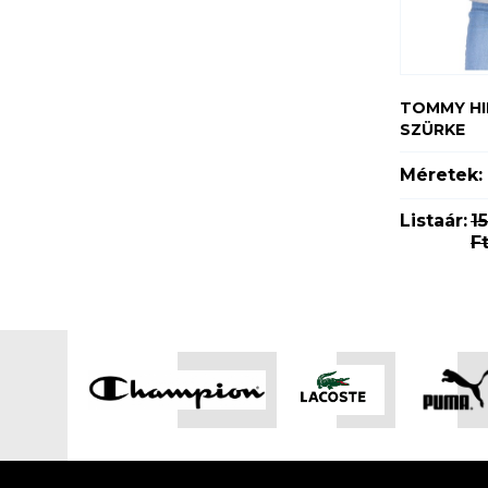
TOMMY HIL
SZÜRKE
Méretek:
Listaár:
1
F