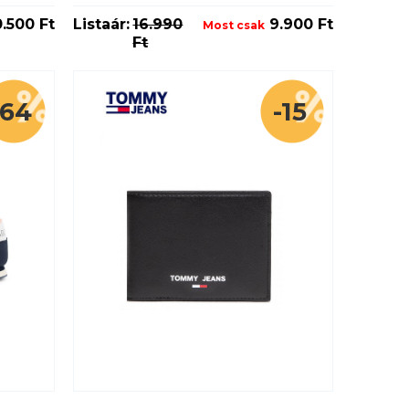
.500 Ft
Listaár:
16.990
9.900 Ft
Most csak
Ft
-64
-15