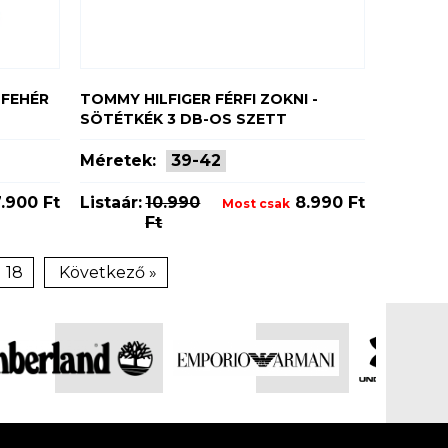
 FEHÉR
TOMMY HILFIGER FÉRFI ZOKNI -
SÖTÉTKÉK 3 DB-OS SZETT
Méretek:
39-42
.900 Ft
Listaár:
10.990
8.990 Ft
Most csak
Ft
18
Következő »