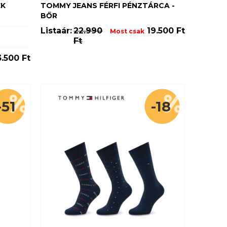
ÉK
TOMMY JEANS FÉRFI PÉNZTÁRCA -
BŐR
Listaár:
22.990
19.500 Ft
Most csak
Ft
.500 Ft
-51
-18