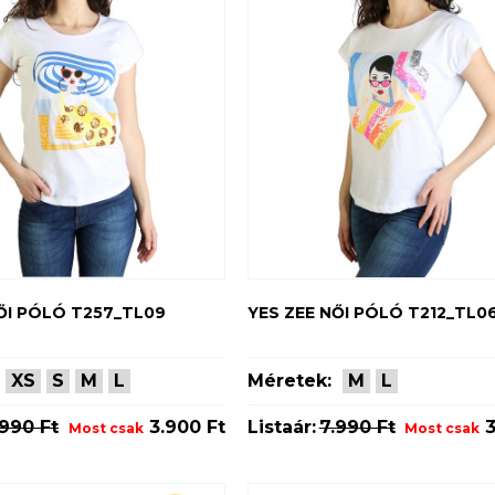
ŐI PÓLÓ T257_TL09
YES ZEE NŐI PÓLÓ T212_TL0
XS
S
M
L
Méretek:
M
L
.990 Ft
3.900 Ft
Listaár:
7.990 Ft
3
Most csak
Most csak