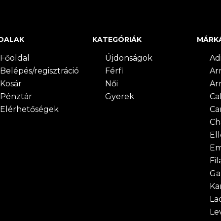
DALAK
KATEGÓRIÁK
MÁRK
Főoldal
Újdonságok
Ad
Belépés/regisztráció
Férfi
Ar
Kosár
Női
Ar
Pénztár
Gyerek
Cal
Elérhetőségek
Ca
Ch
El
Em
Fil
Ga
Ka
La
Lev