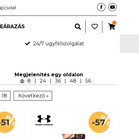
apcsolat
0
LEÁRAZÁS
24/7 ügyfélszolgálat
Megjelení­tés egy oldalon
8
|
24
|
36
|
48
|
56
18
Következő »
-51
-57