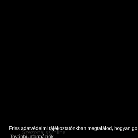
Friss
adatvédelmi tájékoztatónkban
megtalálod, hogyan gon
Szezonális Online
További információk