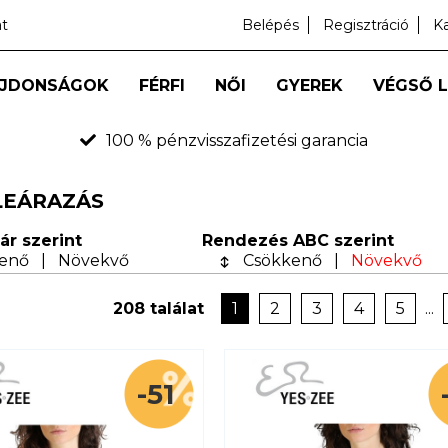
at
Belépés
Regisztráció
K
JDONSÁGOK
FÉRFI
NŐI
GYEREK
VÉGSŐ 
100 % pénzvisszafizetési garancia
LEÁRAZÁS
ár szerint
Rendezés ABC szerint
enő
|
Növekvő
Csökkenő
|
Növekvő
208 találat
1
2
3
4
5
...
-51