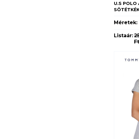
U.S POLO 
SÖTÉTKÉ
Méretek:
Listaár:
2
F