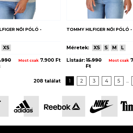
FIGER NŐI PÓLÓ -
TOMMY HILFIGER NŐI PÓLÓ -
XS
Méretek:
XS
S
M
L
5.990
7.900 Ft
Listaár:
15.990
7
Most csak
Most csak
t
Ft
208 találat
1
2
3
4
5
...