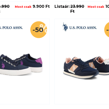
9.990
9.900 Ft
Listaár:
23.990
10
Most csak
Most csak
t
Ft
-50