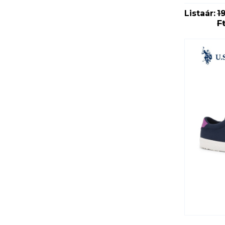
Listaár:
1
F