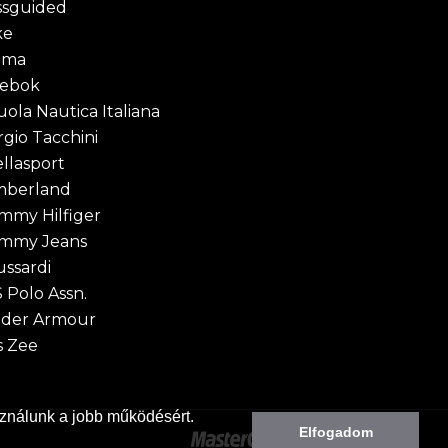
ssguided
ke
uma
ebok
uola Nautica Italiana
rgio Tacchini
ellasport
mberland
mmy Hilfiger
mmy Jeans
ussardi
S Polo Assn.
der Armour
s Zee
ználunk a jobb működésért.
Elfogadom