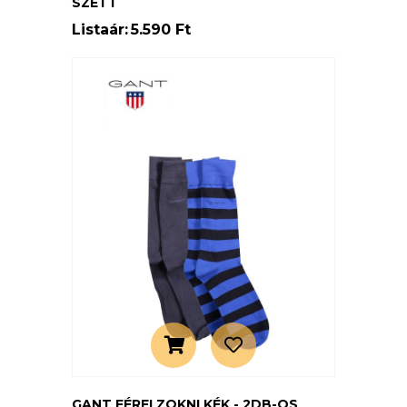
SZETT
Listaár:
5.590 Ft
GANT FÉRFI ZOKNI KÉK - 2DB-OS