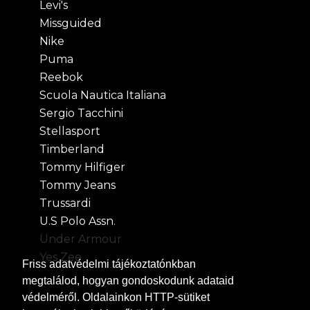
Levi's
Missguided
Nike
Puma
Reebok
Scuola Nautica Italiana
Sergio Tacchini
Stellasport
Timberland
Tommy Hilfiger
Tommy Jeans
Trussardi
U.S Polo Assn.
Under Armour
Yes Zee
Friss
adatvédelmi tájékoztatónkban
megtalálod, hogyan gondoskodunk adataid
védelméről. Oldalainkon HTTP-sütiket