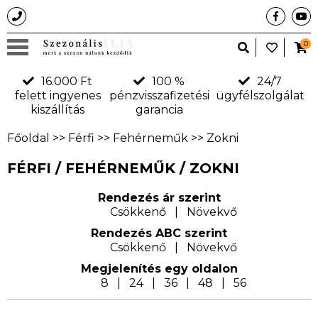
0
16.000 Ft
100 %
24/7
felett ingyenes
pénzvisszafizetési
ügyfélszolgálat
kiszállítás
garancia
Főoldal
>>
Férfi
>>
Fehérneműk
>>
Zokni
FÉRFI / FEHÉRNEMŰK / ZOKNI
Rendezés ár szerint
Csökkenő
|
Növekvő
Rendezés ABC szerint
Csökkenő
|
Növekvő
Megjelení­tés egy oldalon
8
|
24
|
36
|
48
|
56