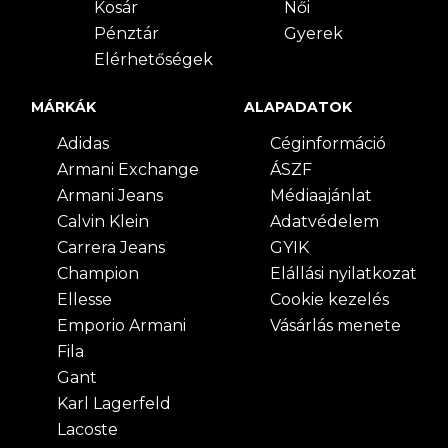
Kosár
Női
Pénztár
Gyerek
Elérhetőségek
MÁRKÁK
ALAPADATOK
Adidas
Céginformáció
Armani Exchange
ÁSZF
Armani Jeans
Médiaajánlat
Calvin Klein
Adatvédelem
Carrera Jeans
GYIK
Champion
Elállási nyilatkozat
Ellesse
Cookie kezelés
Emporio Armani
Vásárlás menete
Fila
Gant
Karl Lagerfeld
Lacoste