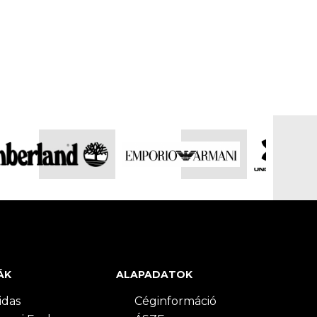
ÁK
ALAPADATOK
idas
Céginformáció