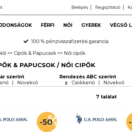
at
Belépés
Regisztráció
K
JDONSÁGOK
FÉRFI
NŐI
GYEREK
VÉGSŐ 
100 % pénzvisszafizetési garancia
Női
>>
Cipők & Papucsok
>>
Női cipők
IPŐK & PAPUCSOK / NŐI CIPŐK
ár szerint
Rendezés ABC szerint
enő
|
Növekvő
Csökkenő
|
Növekvő
7 találat
-50