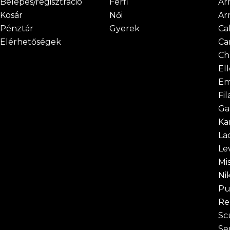
Belépés/regisztráció
Férfi
Ar
Kosár
Női
Ar
Pénztár
Gyerek
Cal
Elérhetőségek
Ca
Ch
El
Em
Fil
Ga
Ka
La
Lev
Mi
Ni
P
Re
Sc
Se