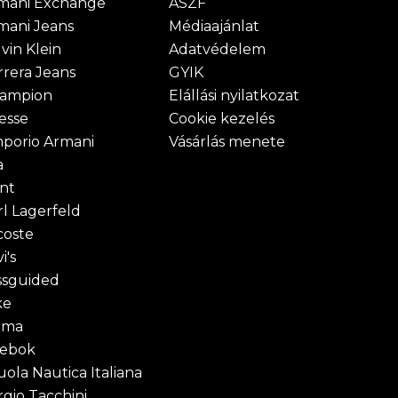
mani Exchange
ÁSZF
mani Jeans
Médiaajánlat
vin Klein
Adatvédelem
rrera Jeans
GYIK
ampion
Elállási nyilatkozat
lesse
Cookie kezelés
porio Armani
Vásárlás menete
a
nt
rl Lagerfeld
coste
i's
ssguided
ke
uma
ebok
uola Nautica Italiana
rgio Tacchini