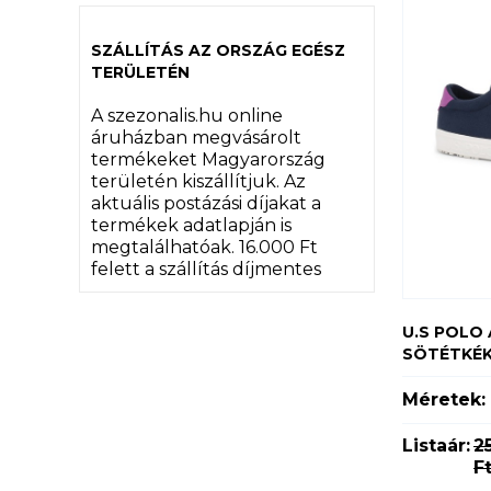
SZÁLLÍTÁS AZ ORSZÁG EGÉSZ
TERÜLETÉN
A szezonalis.hu online
áruházban megvásárolt
termékeket Magyarország
területén kiszállítjuk. Az
aktuális postázási díjakat a
termékek adatlapján is
megtalálhatóak. 16.000 Ft
felett a szállítás díjmentes
U.S POLO 
SÖTÉTKÉ
Méretek:
Listaár:
2
F