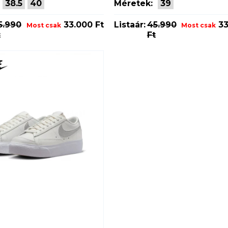
38.5
40
Méretek:
39
5.990
33.000 Ft
Listaár:
45.990
33
Most csak
Most csak
t
Ft