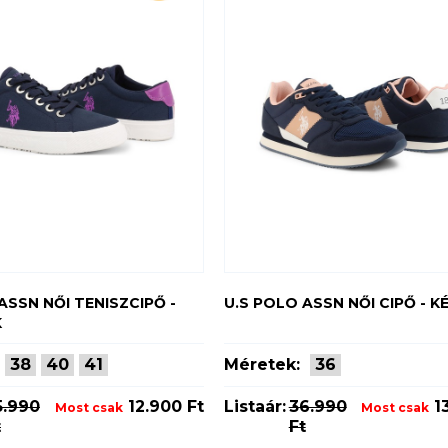
ASSN NŐI TENISZCIPŐ -
U.S POLO ASSN NŐI CIPŐ - K
K
38
40
41
Méretek:
36
5.990
12.900 Ft
Listaár:
36.990
13
Most csak
Most csak
t
Ft