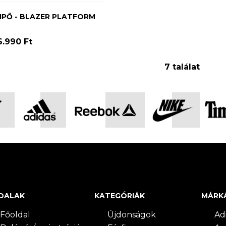
CIPŐ - BLAZER PLATFORM
6.990 Ft
7 találat
DALAK
KATEGÓRIÁK
MÁRK
Főoldal
Újdonságok
Ad