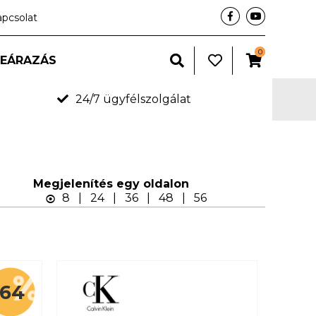
apcsolat
0
LEÁRAZÁS
24/7 ügyfélszolgálat
Megjelení­tés egy oldalon
8
|
24
|
36
|
48
|
56
-64