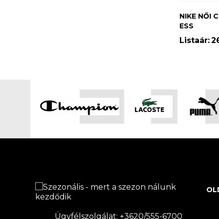
NIKE NŐI 
ESS
Listaár:
2
OL
Ügyfélszolgálat: +3620/555-6700