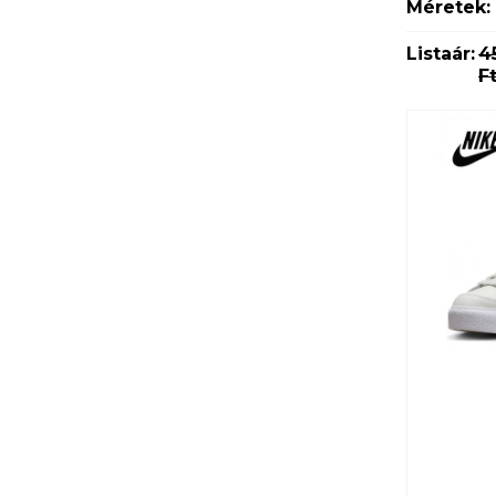
Méretek:
Listaár:
4
F