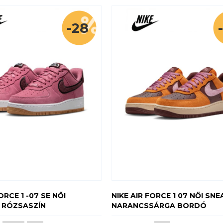
-28
ORCE 1 -07 SE NŐI
NIKE AIR FORCE 1 07 NŐI SNE
- RÓZSASZÍN
NARANCSSÁRGA BORDÓ