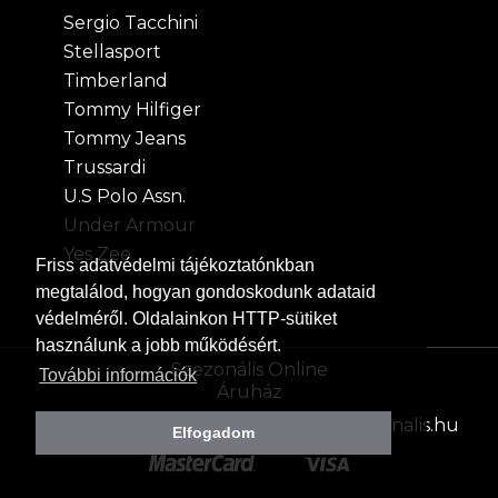
Sergio Tacchini
Stellasport
Timberland
Tommy Hilfiger
Tommy Jeans
Trussardi
U.S Polo Assn.
Under Armour
Yes Zee
Friss
adatvédelmi tájékoztatónkban
megtalálod, hogyan gondoskodunk adataid
védelméről. Oldalainkon HTTP-sütiket
használunk a jobb működésért.
Szezonális Online
További információk
Áruház
Bővebb információt kérhet:
info@szezonalis.hu
Elfogadom