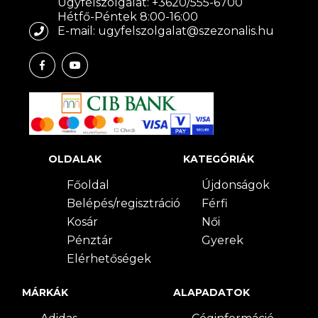
Ügyfélszolgálat: +3620/555-6700
Hétfő-Péntek 8:00-16:00
E-mail: ugyfelszolgalat@szezonalis.hu
OLDALAK
KATEGÓRIÁK
Főoldal
Újdonságok
Belépés/regisztráció
Férfi
Kosár
Női
Pénztár
Gyerek
Elérhetőségek
MÁRKÁK
ALAPADATOK