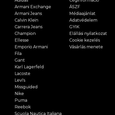
Adidas
Céginformáció
Armani Exchange
ÁSZF
Armani Jeans
Médiaajánlat
Calvin Klein
Adatvédelem
Carrera Jeans
GYIK
Champion
Elállási nyilatkozat
Ellesse
Cookie kezelés
Emporio Armani
Vásárlás menete
Fila
Gant
Karl Lagerfeld
Lacoste
Levi's
Missguided
Nike
Puma
Reebok
Scuola Nautica Italiana