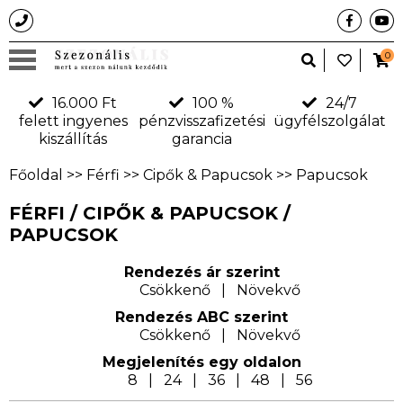
0
16.000 Ft
100 %
24/7
felett ingyenes
pénzvisszafizetési
ügyfélszolgálat
kiszállítás
garancia
Főoldal
>>
Férfi
>>
Cipők & Papucsok
>>
Papucsok
FÉRFI / CIPŐK & PAPUCSOK /
PAPUCSOK
Rendezés ár szerint
Csökkenő
|
Növekvő
Rendezés ABC szerint
Csökkenő
|
Növekvő
Megjelení­tés egy oldalon
8
|
24
|
36
|
48
|
56