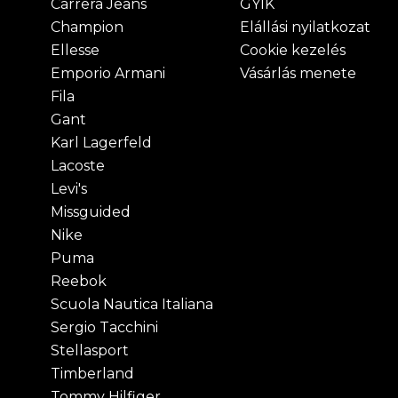
Carrera Jeans
GYIK
Champion
Elállási nyilatkozat
Ellesse
Cookie kezelés
Emporio Armani
Vásárlás menete
Fila
Gant
Karl Lagerfeld
Lacoste
Levi's
Missguided
Nike
Puma
Reebok
Scuola Nautica Italiana
Sergio Tacchini
Stellasport
Timberland
Tommy Hilfiger