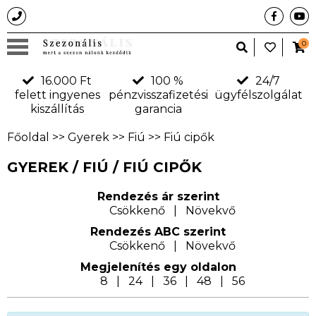
0
16.000 Ft
100 %
24/7
felett ingyenes
pénzvisszafizetési
ügyfélszolgálat
kiszállítás
garancia
Főoldal
>>
Gyerek
>>
Fiú
>>
Fiú cipők
GYEREK / FIÚ / FIÚ CIPŐK
Rendezés ár szerint
Csökkenő
|
Növekvő
Rendezés ABC szerint
Csökkenő
|
Növekvő
Megjelení­tés egy oldalon
8
|
24
|
36
|
48
|
56