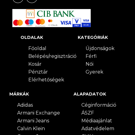
OLDALAK
KATEGÓRIÁK
Főoldal
Újdonságok
Belépés/regisztráció
Férfi
Kosár
Női
Pénztár
Gyerek
Elérhetőségek
MÁRKÁK
ALAPADATOK
Adidas
Céginformáció
Armani Exchange
ÁSZF
Armani Jeans
Médiaajánlat
Calvin Klein
Adatvédelem