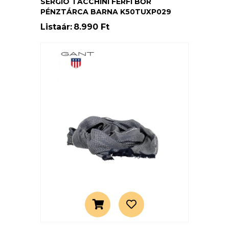
SERGIO TACCHINI FÉRFI BŐR
PÉNZTÁRCA BARNA K50TUXP029
Listaár:
8.990 Ft