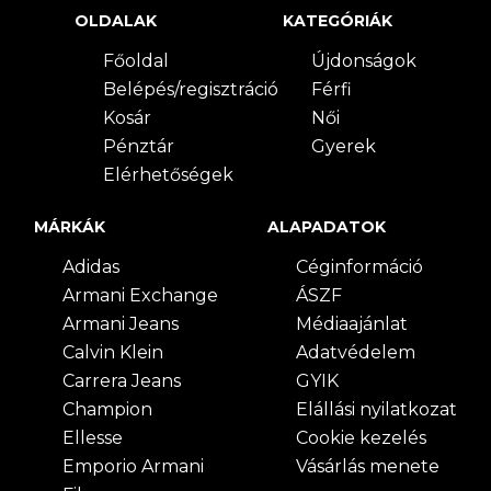
OLDALAK
KATEGÓRIÁK
Főoldal
Újdonságok
Belépés/regisztráció
Férfi
Kosár
Női
Pénztár
Gyerek
Elérhetőségek
MÁRKÁK
ALAPADATOK
Adidas
Céginformáció
Armani Exchange
ÁSZF
Armani Jeans
Médiaajánlat
Calvin Klein
Adatvédelem
Carrera Jeans
GYIK
Champion
Elállási nyilatkozat
Ellesse
Cookie kezelés
Emporio Armani
Vásárlás menete