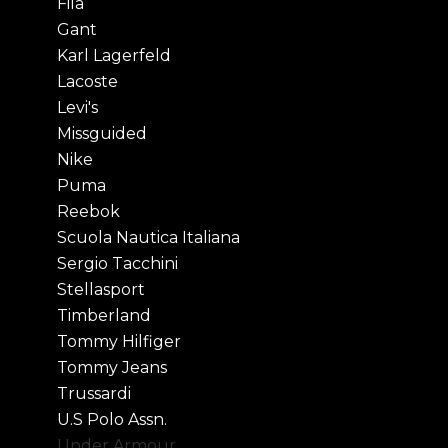
Fila
Gant
Karl Lagerfeld
Lacoste
Levi's
Missguided
Nike
Puma
Reebok
Scuola Nautica Italiana
Sergio Tacchini
Stellasport
Timberland
Tommy Hilfiger
Tommy Jeans
Trussardi
U.S Polo Assn.
Under Armour