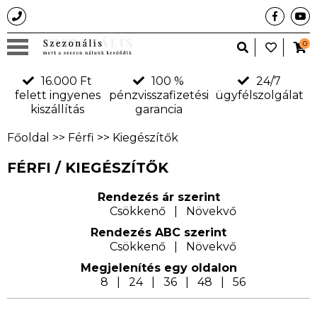
0
16.000 Ft
100 %
24/7
felett ingyenes
pénzvisszafizetési
ügyfélszolgálat
kiszállítás
garancia
Főoldal
>>
Férfi
>>
Kiegészítők
FÉRFI / KIEGÉSZÍTŐK
Rendezés ár szerint
Csökkenő
|
Növekvő
Rendezés ABC szerint
Csökkenő
|
Növekvő
Megjelení­tés egy oldalon
8
|
24
|
36
|
48
|
56