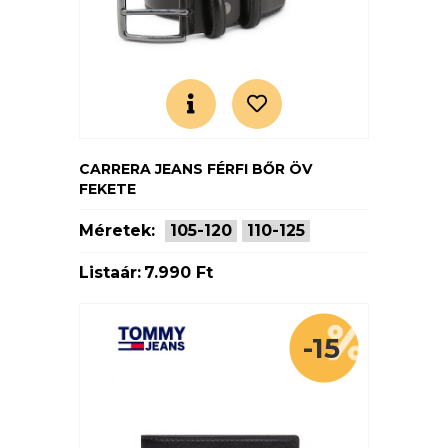
CARRERA JEANS FÉRFI BŐR ÖV
FEKETE
Méretek:
105-120
110-125
Listaár:
7.990 Ft
-15