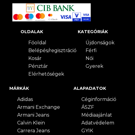
OLDALAK
KATEGÓRIÁK
Főoldal
Újdonságok
Belépés/regisztráció
Férfi
Kosár
Női
Pénztár
Gyerek
Elérhetőségek
MÁRKÁK
ALAPADATOK
Adidas
Céginformáció
Armani Exchange
ÁSZF
Armani Jeans
Médiaajánlat
Calvin Klein
Adatvédelem
Carrera Jeans
GYIK