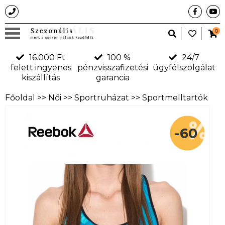
0
16.000 Ft
100 %
24/7
felett ingyenes
pénzvisszafizetési
ügyfélszolgálat
kiszállítás
garancia
Főoldal
>>
Női
>>
Sportruházat
>>
Sportmelltartók
-60