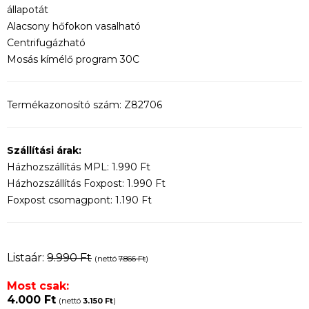
állapotát
Alacsony hőfokon vasalható
Centrifugázható
Mosás kímélő program 30C
Termékazonosító szám: Z82706
Szállítási árak:
Házhozszállítás MPL: 1.990 Ft
Házhozszállítás Foxpost: 1.990 Ft
Foxpost csomagpont: 1.190 Ft
Listaár:
9.990 Ft
(nettó
7.866 Ft
)
Most csak:
4.000 Ft
(nettó
3.150 Ft
)