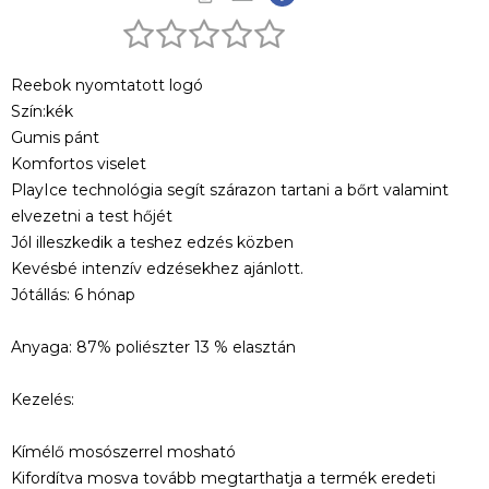
Reebok nyomtatott logó
Szín:kék
Gumis pánt
Komfortos viselet
PlayIce technológia segít szárazon tartani a bőrt valamint
elvezetni a test hőjét
Jól illeszkedik a teshez edzés közben
Kevésbé intenzív edzésekhez ajánlott.
Jótállás: 6 hónap
Anyaga: 87% poliészter 13 % elasztán
Kezelés:
Kímélő mosószerrel mosható
Kifordítva mosva tovább megtarthatja a termék eredeti